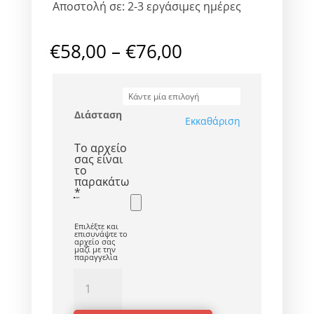
Αποστολή σε: 2-3 εργάσιμες ημέρες
€
58,00
–
€
76,00
Διάσταση
Εκκαθάριση
Το αρχείο
σας είναι
το
παρακάτω
*
Επιλέξτε και
επισυνάψτε το
αρχείο σας
μαζί με την
παραγγελία
Welcome
Γάμου
ή