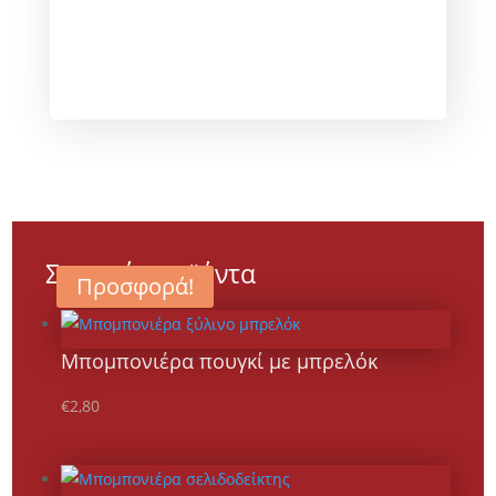
Σχετικά προϊόντα
Προσφορά!
Μπομπονιέρα πουγκί με μπρελόκ
€
2,80