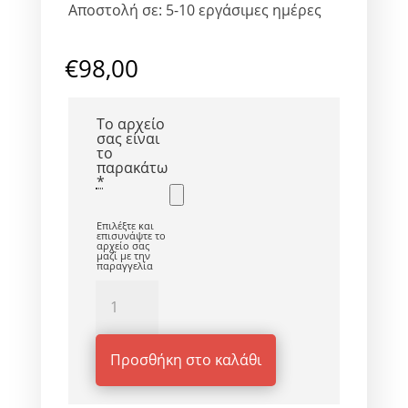
Αποστολή σε: 5-10 εργάσιμες ημέρες
€
98,00
Το αρχείο
σας είναι
το
παρακάτω
*
Επιλέξτε και
επισυνάψτε το
αρχείο σας
μαζί με την
παραγγελία
Βαλίτσα
βάπτισης
ποσότητα
Προσθήκη στο καλάθι