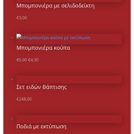
Μπομπονιέρα με σελιδοδείκτη
€
3,00
Μπομπονιέρα κούπα
Original
Η
€
5,00
€
4,30
price
τρέχουσα
was:
τιμή
€5,00.
είναι:
Σετ ειδών Βάπτισης
€4,30.
€
248,00
Ποδιά με εκτύπωση