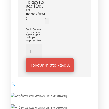
Το αρχείο
σας είναι
το
παρακάτω
*
Επιλέξτε και
επισυνάψτε το
αρχείο σας
μαζί με την
παραγγελία
Εταιρική
ατζέντα
ποσότητα
Προσθήκη στο καλάθι