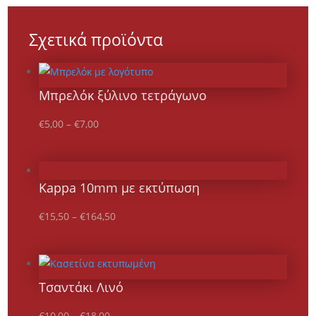
Σχετικά προϊόντα
Μπρελόκ ξύλινο τετράγωνο
€
5,00
–
€
7,00
Kappa 10mm με εκτύπωση
€
15,50
–
€
164,50
Τσαντάκι Λινό
€
10,00
–
€
18,00